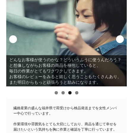
小さい子どもが4人いて、急な休みでご迷惑をおかけすること
も
？
たくさんありました。上司も同僚も嫌な顔せず居てくれるこ
とに、
心が救われています。みんながお互いを気遣いながら笑顔で
、
働けるタロウワークスに、心から感謝です。
繊維産業の盛んな福井県で荷受けから検品発送までを女性メンバ
ー中心で行っています。
作業環境や雰囲気をとても大切にしており、商品を通じて幸せを
届けたいという気持ちを胸に作業と確認を丁寧に行っています。