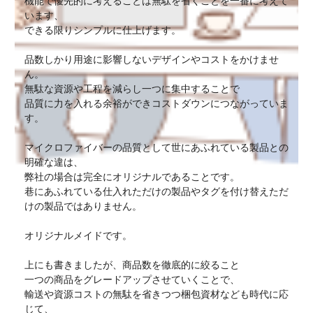
機能で優先的に考えることは無駄を省くことを一番に考えて
います、
できる限りシンプルに仕上げます。
品数しかり用途に影響しないデザインやコストをかけませ
ん。
無駄な資源や工程を減らし一つに集中することで
品質に力を入れる余裕ができコストダウンにつながっていま
す。
マイクロファイバーの品質として世にあふれている製品との
明確な違は、
弊社の場合は完全にオリジナルであることです。
巷にあふれている仕入れただけの製品やタグを付け替えただ
けの製品ではありません。
オリジナルメイドです。
上にも書きましたが、商品数を徹底的に絞ること
一つの商品をグレードアップさせていくことで、
輸送や資源コストの無駄を省きつつ梱包資材なども時代に応
じて、