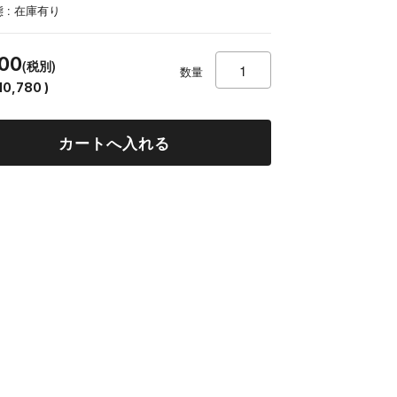
 : 在庫有り
800
(税別)
数量
10,780 )