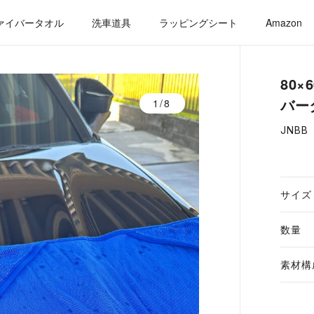
ァイバータオル
洗車道具
ラッピングシート
Amazon
80
バー
1/8
JNBB
サイズ
数量
素材構